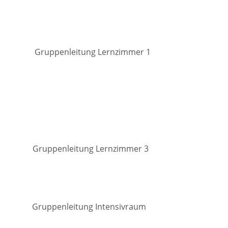
ppenleitung Lernzimmer 1
eherin
arten und Natur
penleitung Lernzimmer 3
ppenleitung Intensivraum