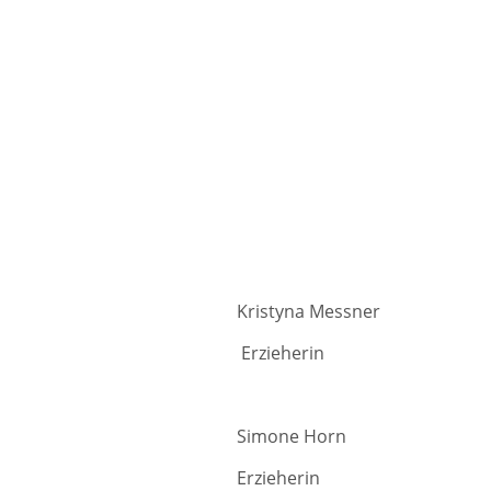
Kristyna Messner Qua
Erziehe
Simone Horn stell
Erzieherin 