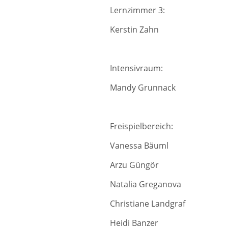
Lernzimmer 3:
Kerstin Zahn G
Intensivraum:
Mandy Grunnack 
Freispielbereich:
Vanessa Bäuml G
Arzu Güngör 
Natalia Greganov
Christiane Landgr
Heidi Banzer 